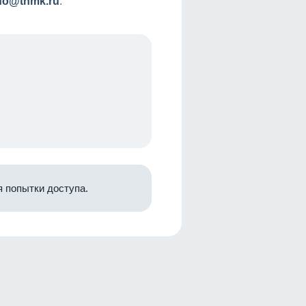
nfo@tnmk.ru
.
 попытки доступа.