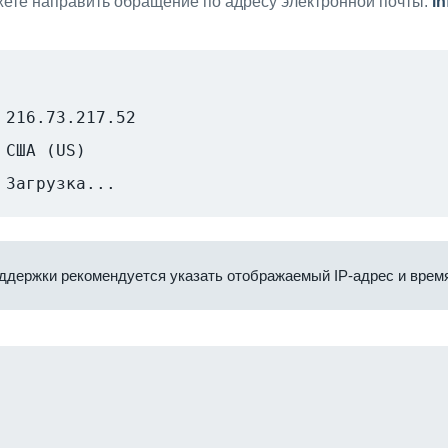
ете направить обращение по адресу электронной почты:
i
216.73.217.52
США (US)
Загрузка...
ддержки рекомендуется указать отображаемый IP-адрес и время