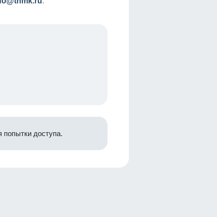
nfo@tnmk.ru
.
 попытки доступа.