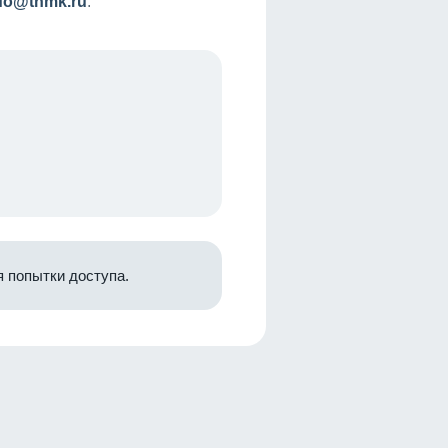
nfo@tnmk.ru
.
 попытки доступа.