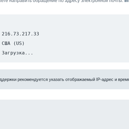
ете направить обращение по адресу электронной почты:
i
216.73.217.33
США (US)
Загрузка...
ддержки рекомендуется указать отображаемый IP-адрес и время