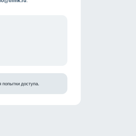
nfo@tnmk.ru
.
 попытки доступа.