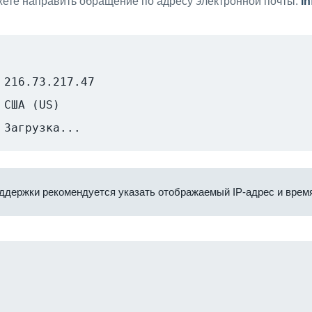
ете направить обращение по адресу электронной почты:
i
216.73.217.47
США (US)
Загрузка...
ддержки рекомендуется указать отображаемый IP-адрес и время