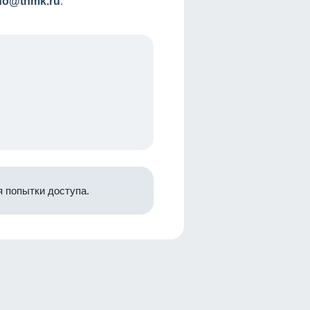
nfo@tnmk.ru
.
 попытки доступа.