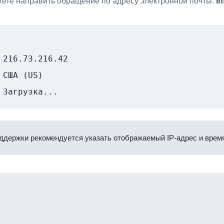
ете направить обращение по адресу электронной почты:
i
216.73.216.42
США (US)
Загрузка...
ддержки рекомендуется указать отображаемый IP-адрес и время