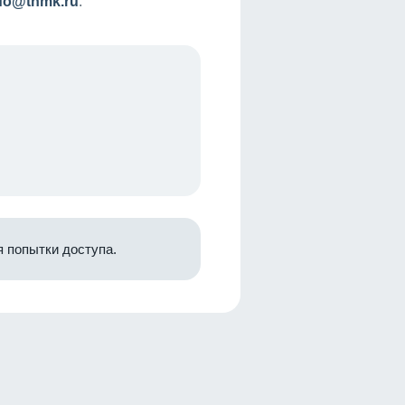
nfo@tnmk.ru
.
 попытки доступа.